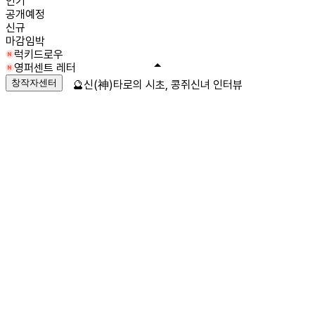
인기
공개예정
신규
마감임박
럭키드로우
영퍼센트 레터
창작자센터
🔮신(神)타로의 시초, 콩쥐신녀 인터뷰