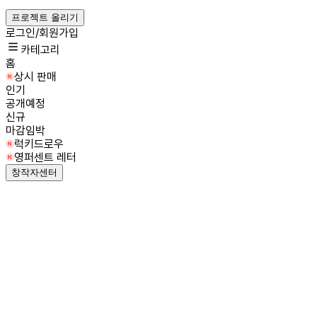
프로젝트 올리기
로그인/회원가입
카테고리
홈
상시 판매
인기
공개예정
신규
마감임박
럭키드로우
영퍼센트 레터
창작자센터