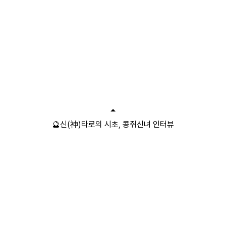
🔮신(神)타로의 시초, 콩쥐신녀 인터뷰