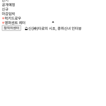
인기
공개예정
신규
마감임박
럭키드로우
영퍼센트 레터
창작자센터
🔮신(神)타로의 시초, 콩쥐신녀 인터뷰