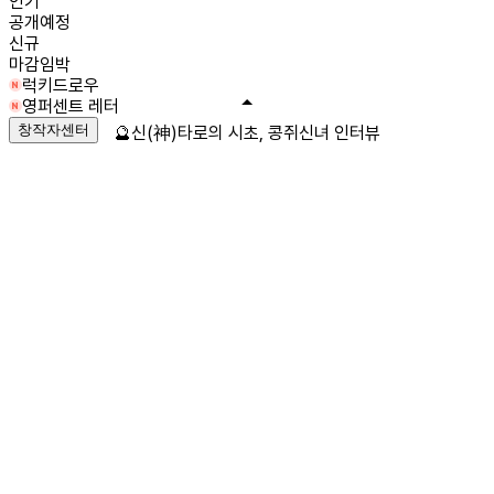
인기
공개예정
신규
마감임박
럭키드로우
영퍼센트 레터
창작자센터
🔮신(神)타로의 시초, 콩쥐신녀 인터뷰