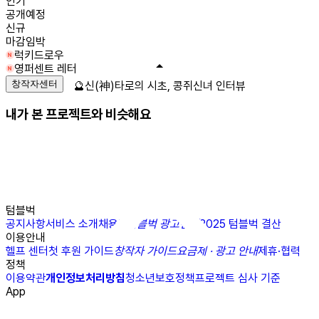
인기
공개예정
신규
마감임박
럭키드로우
영퍼센트 레터
창작자센터
🔮신(神)타로의 시초, 콩쥐신녀 인터뷰
내가 본 프로젝트와 비슷해요
텀블벅
공지사항
서비스 소개
채용
N
텀블벅 광고센터
2025 텀블벅 결산
이용안내
헬프 센터
첫 후원 가이드
창작자 가이드
요금제 · 광고 안내
제휴·협력
정책
이용약관
개인정보처리방침
청소년보호정책
프로젝트 심사 기준
App