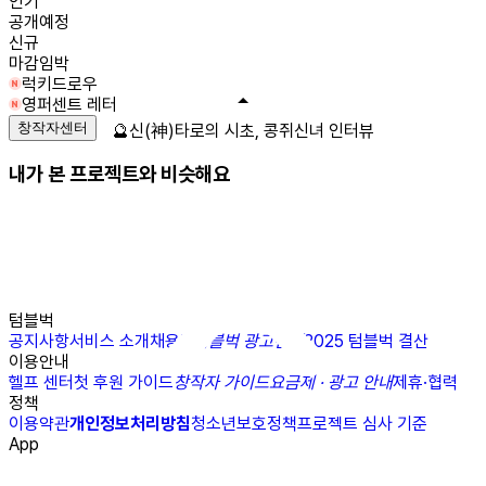
인기
공개예정
신규
마감임박
럭키드로우
영퍼센트 레터
창작자센터
🔮신(神)타로의 시초, 콩쥐신녀 인터뷰
내가 본 프로젝트와 비슷해요
텀블벅
공지사항
서비스 소개
채용
N
텀블벅 광고센터
2025 텀블벅 결산
이용안내
헬프 센터
첫 후원 가이드
창작자 가이드
요금제 · 광고 안내
제휴·협력
정책
이용약관
개인정보처리방침
청소년보호정책
프로젝트 심사 기준
App