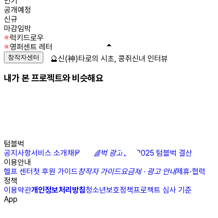
인기
공개예정
신규
마감임박
럭키드로우
영퍼센트 레터
창작자센터
🔮신(神)타로의 시초, 콩쥐신녀 인터뷰
내가 본 프로젝트와 비슷해요
텀블벅
공지사항
서비스 소개
채용
N
텀블벅 광고센터
2025 텀블벅 결산
이용안내
헬프 센터
첫 후원 가이드
창작자 가이드
요금제 · 광고 안내
제휴·협력
정책
이용약관
개인정보처리방침
청소년보호정책
프로젝트 심사 기준
App