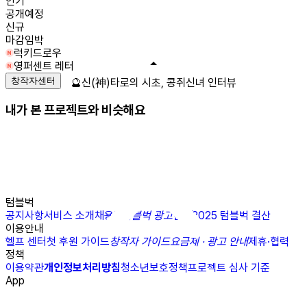
인기
공개예정
신규
마감임박
럭키드로우
영퍼센트 레터
창작자센터
🔮신(神)타로의 시초, 콩쥐신녀 인터뷰
내가 본 프로젝트와 비슷해요
텀블벅
공지사항
서비스 소개
채용
N
텀블벅 광고센터
2025 텀블벅 결산
이용안내
헬프 센터
첫 후원 가이드
창작자 가이드
요금제 · 광고 안내
제휴·협력
정책
이용약관
개인정보처리방침
청소년보호정책
프로젝트 심사 기준
App