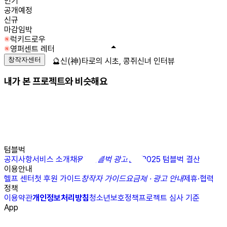
인기
공개예정
신규
마감임박
럭키드로우
영퍼센트 레터
창작자센터
🔮신(神)타로의 시초, 콩쥐신녀 인터뷰
내가 본 프로젝트와 비슷해요
텀블벅
공지사항
서비스 소개
채용
N
텀블벅 광고센터
2025 텀블벅 결산
이용안내
헬프 센터
첫 후원 가이드
창작자 가이드
요금제 · 광고 안내
제휴·협력
정책
이용약관
개인정보처리방침
청소년보호정책
프로젝트 심사 기준
App