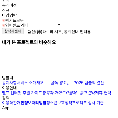
인기
공개예정
신규
마감임박
럭키드로우
영퍼센트 레터
창작자센터
🔮신(神)타로의 시초, 콩쥐신녀 인터뷰
내가 본 프로젝트와 비슷해요
텀블벅
공지사항
서비스 소개
채용
N
텀블벅 광고센터
2025 텀블벅 결산
이용안내
헬프 센터
첫 후원 가이드
창작자 가이드
요금제 · 광고 안내
제휴·협력
정책
이용약관
개인정보처리방침
청소년보호정책
프로젝트 심사 기준
App