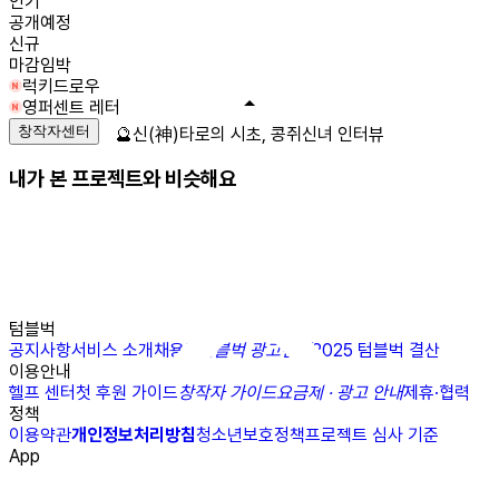
인기
공개예정
신규
마감임박
럭키드로우
영퍼센트 레터
창작자센터
🔮신(神)타로의 시초, 콩쥐신녀 인터뷰
내가 본 프로젝트와 비슷해요
텀블벅
공지사항
서비스 소개
채용
N
텀블벅 광고센터
2025 텀블벅 결산
이용안내
헬프 센터
첫 후원 가이드
창작자 가이드
요금제 · 광고 안내
제휴·협력
정책
이용약관
개인정보처리방침
청소년보호정책
프로젝트 심사 기준
App