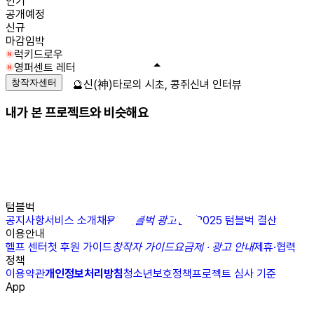
인기
공개예정
신규
마감임박
럭키드로우
영퍼센트 레터
창작자센터
🔮신(神)타로의 시초, 콩쥐신녀 인터뷰
내가 본 프로젝트와 비슷해요
텀블벅
공지사항
서비스 소개
채용
N
텀블벅 광고센터
2025 텀블벅 결산
이용안내
헬프 센터
첫 후원 가이드
창작자 가이드
요금제 · 광고 안내
제휴·협력
정책
이용약관
개인정보처리방침
청소년보호정책
프로젝트 심사 기준
App