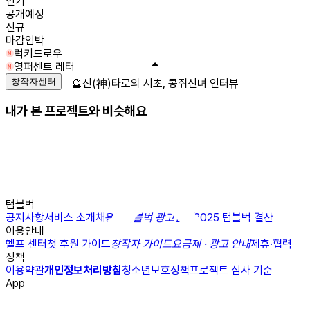
인기
공개예정
신규
마감임박
럭키드로우
영퍼센트 레터
창작자센터
🔮신(神)타로의 시초, 콩쥐신녀 인터뷰
내가 본 프로젝트와 비슷해요
텀블벅
공지사항
서비스 소개
채용
N
텀블벅 광고센터
2025 텀블벅 결산
이용안내
헬프 센터
첫 후원 가이드
창작자 가이드
요금제 · 광고 안내
제휴·협력
정책
이용약관
개인정보처리방침
청소년보호정책
프로젝트 심사 기준
App