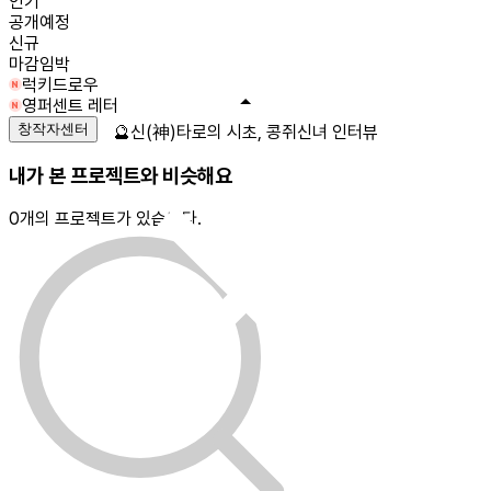
인기
공개예정
신규
마감임박
럭키드로우
영퍼센트 레터
창작자센터
🔮신(神)타로의 시초, 콩쥐신녀 인터뷰
내가 본 프로젝트와 비슷해요
0
개의 프로젝트가 있습니다.