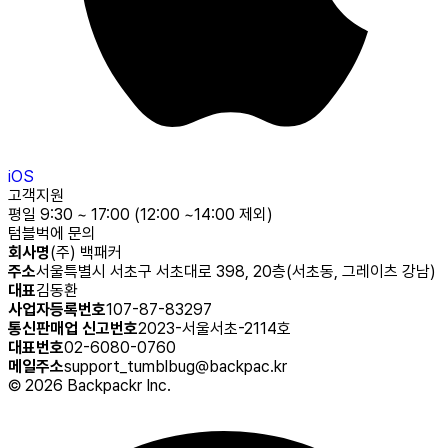
iOS
고객지원
평일 9:30 ~ 17:00 (12:00 ~14:00 제외)
텀블벅에 문의
회사명
(주) 백패커
주소
서울특별시 서초구 서초대로 398, 20층(서초동, 그레이츠 강남)
대표
김동환
사업자등록번호
107-87-83297
통신판매업 신고번호
2023-서울서초-2114호
대표번호
02-6080-0760
메일주소
support_tumblbug@backpac.kr
©
2026
Backpackr Inc.