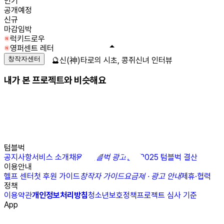
인기
공개예정
신규
마감임박
럭키드로우
영퍼센트 레터
창작자센터
🔮신(神)타로의 시초, 콩쥐신녀 인터뷰
내가 본 프로젝트와 비슷해요
텀블벅
공지사항
서비스 소개
채용
N
텀블벅 광고센터
2025 텀블벅 결산
이용안내
헬프 센터
첫 후원 가이드
창작자 가이드
요금제 · 광고 안내
제휴·협력
정책
이용약관
개인정보처리방침
청소년보호정책
프로젝트 심사 기준
App