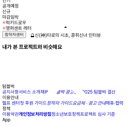
인기
공개예정
신규
마감임박
럭키드로우
영퍼센트 레터
창작자센터
🔮신(神)타로의 시초, 콩쥐신녀 인터뷰
내가 본 프로젝트와 비슷해요
텀블벅
공지사항
서비스 소개
채용
N
텀블벅 광고센터
2025 텀블벅 결산
이용안내
헬프 센터
첫 후원 가이드
창작자 가이드
요금제 · 광고 안내
제휴·협력
정책
이용약관
개인정보처리방침
청소년보호정책
프로젝트 심사 기준
App