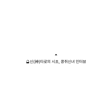
🔮신(神)타로의 시초, 콩쥐신녀 인터뷰