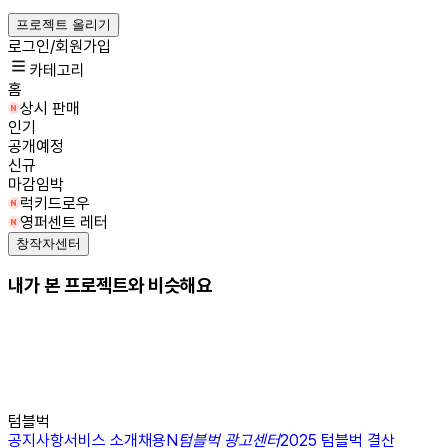
프로젝트 올리기
로그인/회원가입
카테고리
홈
상시 판매
인기
공개예정
신규
마감임박
럭키드로우
영퍼센트 레터
창작자센터
내가 본 프로젝트와 비슷해요
텀블벅
공지사항
서비스 소개
채용
N
텀블벅 광고센터
2025 텀블벅 결산