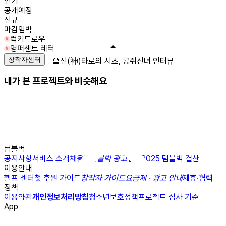
인기
공개예정
신규
마감임박
럭키드로우
영퍼센트 레터
창작자센터
🔮신(神)타로의 시초, 콩쥐신녀 인터뷰
내가 본 프로젝트와 비슷해요
텀블벅
공지사항
서비스 소개
채용
N
텀블벅 광고센터
2025 텀블벅 결산
이용안내
헬프 센터
첫 후원 가이드
창작자 가이드
요금제 · 광고 안내
제휴·협력
정책
이용약관
개인정보처리방침
청소년보호정책
프로젝트 심사 기준
App