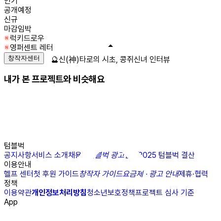
인기
공개예정
신규
마감임박
럭키드로우
영퍼센트 레터
창작자센터
🔮신(神)타로의 시초, 콩쥐신녀 인터뷰
내가 본 프로젝트와 비슷해요
텀블벅
공지사항
서비스 소개
채용
N
텀블벅 광고센터
2025 텀블벅 결산
이용안내
헬프 센터
첫 후원 가이드
창작자 가이드
요금제 · 광고 안내
제휴·협력
정책
이용약관
개인정보처리방침
청소년보호정책
프로젝트 심사 기준
App