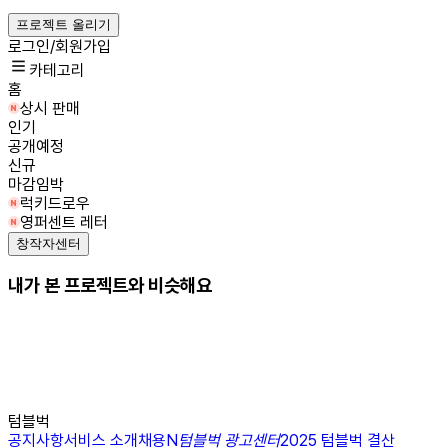
프로젝트 올리기
로그인/회원가입
카테고리
홈
상시 판매
인기
공개예정
신규
마감임박
럭키드로우
영퍼센트 레터
창작자센터
내가 본 프로젝트와 비슷해요
텀블벅
공지사항
서비스 소개
채용
N
텀블벅 광고센터
2025 텀블벅 결산