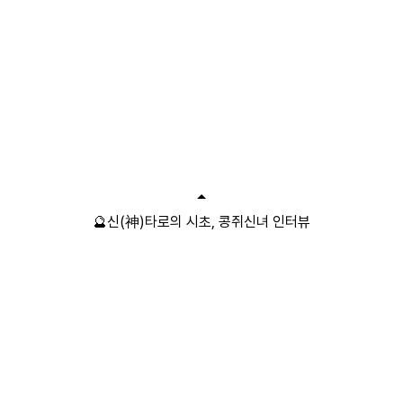
🔮신(神)타로의 시초, 콩쥐신녀 인터뷰