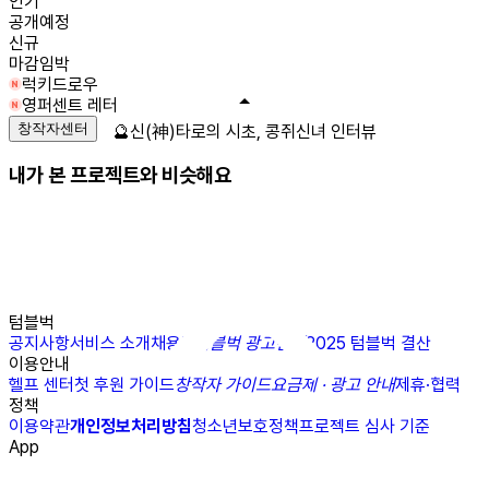
인기
공개예정
신규
마감임박
럭키드로우
영퍼센트 레터
창작자센터
🔮신(神)타로의 시초, 콩쥐신녀 인터뷰
내가 본 프로젝트와 비슷해요
텀블벅
공지사항
서비스 소개
채용
N
텀블벅 광고센터
2025 텀블벅 결산
이용안내
헬프 센터
첫 후원 가이드
창작자 가이드
요금제 · 광고 안내
제휴·협력
정책
이용약관
개인정보처리방침
청소년보호정책
프로젝트 심사 기준
App