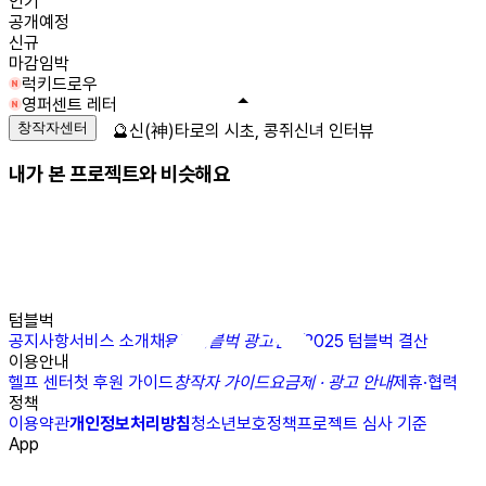
인기
공개예정
신규
마감임박
럭키드로우
영퍼센트 레터
창작자센터
🔮신(神)타로의 시초, 콩쥐신녀 인터뷰
내가 본 프로젝트와 비슷해요
텀블벅
공지사항
서비스 소개
채용
N
텀블벅 광고센터
2025 텀블벅 결산
이용안내
헬프 센터
첫 후원 가이드
창작자 가이드
요금제 · 광고 안내
제휴·협력
정책
이용약관
개인정보처리방침
청소년보호정책
프로젝트 심사 기준
App