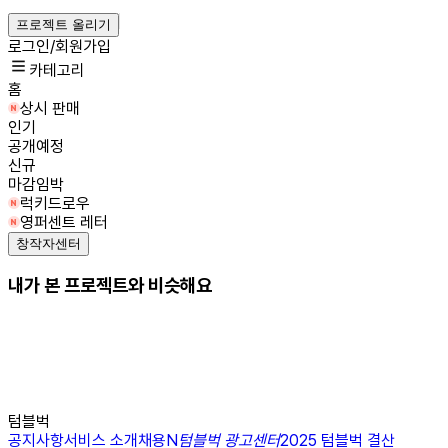
프로젝트 올리기
로그인/회원가입
카테고리
홈
상시 판매
인기
공개예정
신규
마감임박
럭키드로우
영퍼센트 레터
창작자센터
내가 본 프로젝트와 비슷해요
텀블벅
공지사항
서비스 소개
채용
N
텀블벅 광고센터
2025 텀블벅 결산