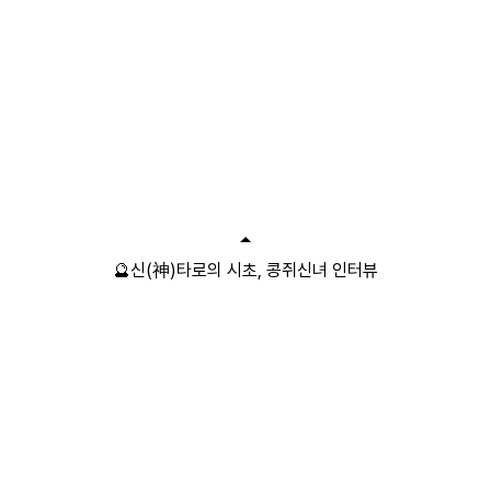
🔮신(神)타로의 시초, 콩쥐신녀 인터뷰