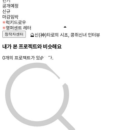
인기
공개예정
신규
마감임박
럭키드로우
영퍼센트 레터
창작자센터
🔮신(神)타로의 시초, 콩쥐신녀 인터뷰
내가 본 프로젝트와 비슷해요
0
개의 프로젝트가 있습니다.