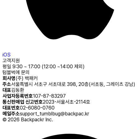
iOS
고객지원
평일 9:30 ~ 17:00 (12:00 ~14:00 제외)
텀블벅에 문의
회사명
(주) 백패커
주소
서울특별시 서초구 서초대로 398, 20층(서초동, 그레이츠 강남)
대표
김동환
사업자등록번호
107-87-83297
통신판매업 신고번호
2023-서울서초-2114호
대표번호
02-6080-0760
메일주소
support_tumblbug@backpac.kr
©
2026
Backpackr Inc.