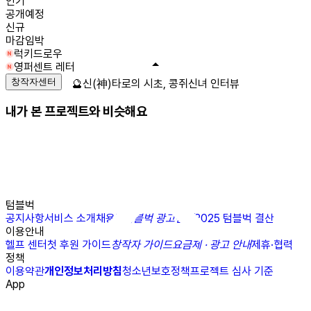
인기
공개예정
신규
마감임박
럭키드로우
영퍼센트 레터
창작자센터
🔮신(神)타로의 시초, 콩쥐신녀 인터뷰
내가 본 프로젝트와 비슷해요
텀블벅
공지사항
서비스 소개
채용
N
텀블벅 광고센터
2025 텀블벅 결산
이용안내
헬프 센터
첫 후원 가이드
창작자 가이드
요금제 · 광고 안내
제휴·협력
정책
이용약관
개인정보처리방침
청소년보호정책
프로젝트 심사 기준
App