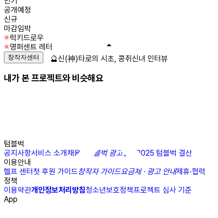
인기
공개예정
신규
마감임박
럭키드로우
영퍼센트 레터
창작자센터
🔮신(神)타로의 시초, 콩쥐신녀 인터뷰
내가 본 프로젝트와 비슷해요
텀블벅
공지사항
서비스 소개
채용
N
텀블벅 광고센터
2025 텀블벅 결산
이용안내
헬프 센터
첫 후원 가이드
창작자 가이드
요금제 · 광고 안내
제휴·협력
정책
이용약관
개인정보처리방침
청소년보호정책
프로젝트 심사 기준
App