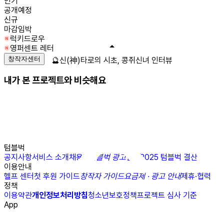
인기
공개예정
신규
마감임박
럭키드로우
영퍼센트 레터
창작자센터
🔮신(神)타로의 시초, 콩쥐신녀 인터뷰
내가 본 프로젝트와 비슷해요
텀블벅
공지사항
서비스 소개
채용
N
텀블벅 광고센터
2025 텀블벅 결산
이용안내
헬프 센터
첫 후원 가이드
창작자 가이드
요금제 · 광고 안내
제휴·협력
정책
이용약관
개인정보처리방침
청소년보호정책
프로젝트 심사 기준
App