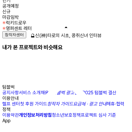
인기
공개예정
신규
마감임박
럭키드로우
영퍼센트 레터
창작자센터
🔮신(神)타로의 시초, 콩쥐신녀 인터뷰
내가 본 프로젝트와 비슷해요
텀블벅
공지사항
서비스 소개
채용
N
텀블벅 광고센터
2025 텀블벅 결산
이용안내
헬프 센터
첫 후원 가이드
창작자 가이드
요금제 · 광고 안내
제휴·협력
정책
이용약관
개인정보처리방침
청소년보호정책
프로젝트 심사 기준
App