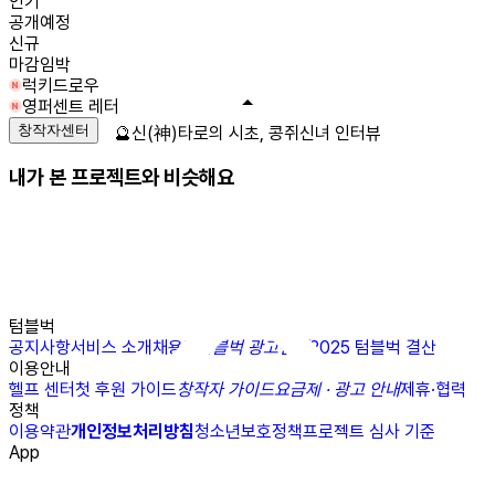
인기
공개예정
신규
마감임박
럭키드로우
영퍼센트 레터
창작자센터
🔮신(神)타로의 시초, 콩쥐신녀 인터뷰
내가 본 프로젝트와 비슷해요
텀블벅
공지사항
서비스 소개
채용
N
텀블벅 광고센터
2025 텀블벅 결산
이용안내
헬프 센터
첫 후원 가이드
창작자 가이드
요금제 · 광고 안내
제휴·협력
정책
이용약관
개인정보처리방침
청소년보호정책
프로젝트 심사 기준
App