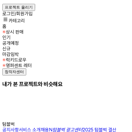
프로젝트 올리기
로그인/회원가입
카테고리
홈
상시 판매
인기
공개예정
신규
마감임박
럭키드로우
영퍼센트 레터
창작자센터
내가 본 프로젝트와 비슷해요
텀블벅
공지사항
서비스 소개
채용
N
텀블벅 광고센터
2025 텀블벅 결산