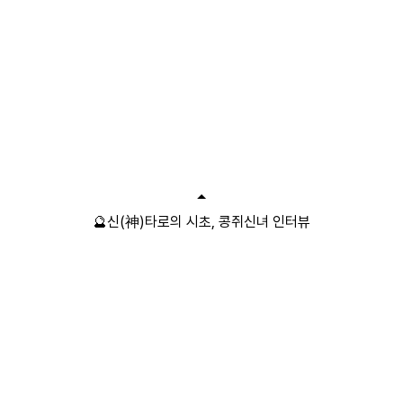
🔮신(神)타로의 시초, 콩쥐신녀 인터뷰