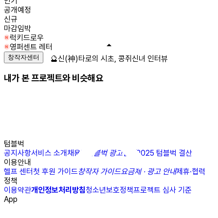
인기
공개예정
신규
마감임박
럭키드로우
영퍼센트 레터
창작자센터
🔮신(神)타로의 시초, 콩쥐신녀 인터뷰
내가 본 프로젝트와 비슷해요
텀블벅
공지사항
서비스 소개
채용
N
텀블벅 광고센터
2025 텀블벅 결산
이용안내
헬프 센터
첫 후원 가이드
창작자 가이드
요금제 · 광고 안내
제휴·협력
정책
이용약관
개인정보처리방침
청소년보호정책
프로젝트 심사 기준
App