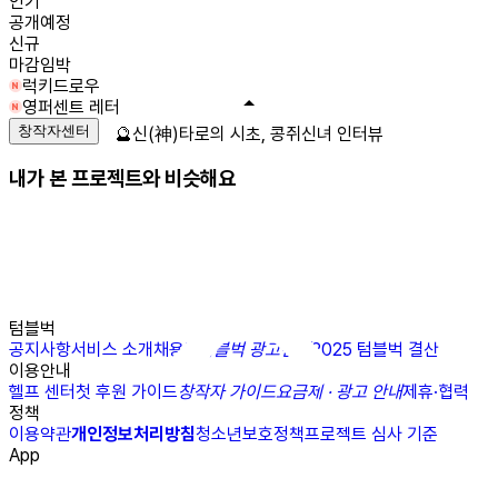
인기
공개예정
신규
마감임박
럭키드로우
영퍼센트 레터
창작자센터
🔮신(神)타로의 시초, 콩쥐신녀 인터뷰
내가 본 프로젝트와 비슷해요
텀블벅
공지사항
서비스 소개
채용
N
텀블벅 광고센터
2025 텀블벅 결산
이용안내
헬프 센터
첫 후원 가이드
창작자 가이드
요금제 · 광고 안내
제휴·협력
정책
이용약관
개인정보처리방침
청소년보호정책
프로젝트 심사 기준
App