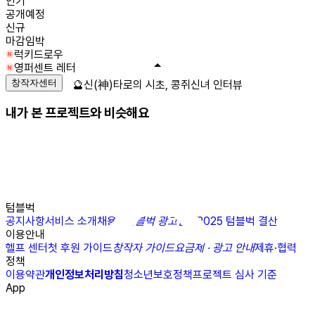
인기
공개예정
신규
마감임박
럭키드로우
영퍼센트 레터
창작자센터
🔮신(神)타로의 시초, 콩쥐신녀 인터뷰
내가 본 프로젝트와 비슷해요
텀블벅
공지사항
서비스 소개
채용
N
텀블벅 광고센터
2025 텀블벅 결산
이용안내
헬프 센터
첫 후원 가이드
창작자 가이드
요금제 · 광고 안내
제휴·협력
정책
이용약관
개인정보처리방침
청소년보호정책
프로젝트 심사 기준
App