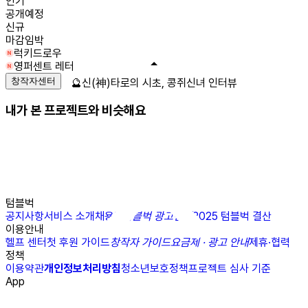
인기
공개예정
신규
마감임박
럭키드로우
영퍼센트 레터
창작자센터
🔮신(神)타로의 시초, 콩쥐신녀 인터뷰
내가 본 프로젝트와 비슷해요
텀블벅
공지사항
서비스 소개
채용
N
텀블벅 광고센터
2025 텀블벅 결산
이용안내
헬프 센터
첫 후원 가이드
창작자 가이드
요금제 · 광고 안내
제휴·협력
정책
이용약관
개인정보처리방침
청소년보호정책
프로젝트 심사 기준
App