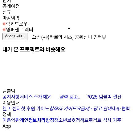
인기
공개예정
신규
마감임박
럭키드로우
영퍼센트 레터
창작자센터
🔮신(神)타로의 시초, 콩쥐신녀 인터뷰
내가 본 프로젝트와 비슷해요
텀블벅
공지사항
서비스 소개
채용
N
텀블벅 광고센터
2025 텀블벅 결산
이용안내
헬프 센터
첫 후원 가이드
창작자 가이드
요금제 · 광고 안내
제휴·협력
정책
이용약관
개인정보처리방침
청소년보호정책
프로젝트 심사 기준
App