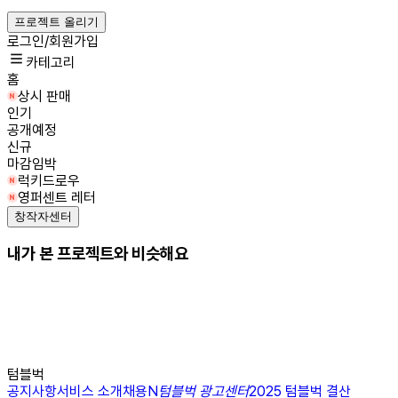
프로젝트 올리기
로그인/회원가입
카테고리
홈
상시 판매
인기
공개예정
신규
마감임박
럭키드로우
영퍼센트 레터
창작자센터
내가 본 프로젝트와 비슷해요
텀블벅
공지사항
서비스 소개
채용
N
텀블벅 광고센터
2025 텀블벅 결산