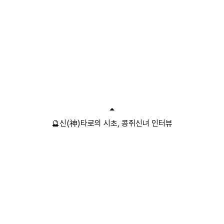
🔮신(神)타로의 시초, 콩쥐신녀 인터뷰