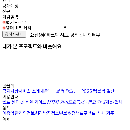
인기
공개예정
신규
마감임박
럭키드로우
영퍼센트 레터
창작자센터
🔮신(神)타로의 시초, 콩쥐신녀 인터뷰
내가 본 프로젝트와 비슷해요
텀블벅
공지사항
서비스 소개
채용
N
텀블벅 광고센터
2025 텀블벅 결산
이용안내
헬프 센터
첫 후원 가이드
창작자 가이드
요금제 · 광고 안내
제휴·협력
정책
이용약관
개인정보처리방침
청소년보호정책
프로젝트 심사 기준
App