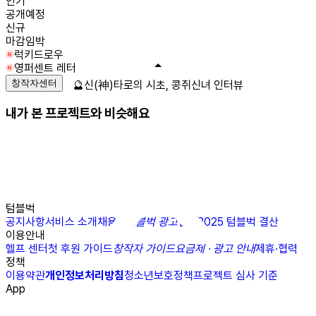
인기
공개예정
신규
마감임박
럭키드로우
영퍼센트 레터
창작자센터
🔮신(神)타로의 시초, 콩쥐신녀 인터뷰
내가 본 프로젝트와 비슷해요
텀블벅
공지사항
서비스 소개
채용
N
텀블벅 광고센터
2025 텀블벅 결산
이용안내
헬프 센터
첫 후원 가이드
창작자 가이드
요금제 · 광고 안내
제휴·협력
정책
이용약관
개인정보처리방침
청소년보호정책
프로젝트 심사 기준
App