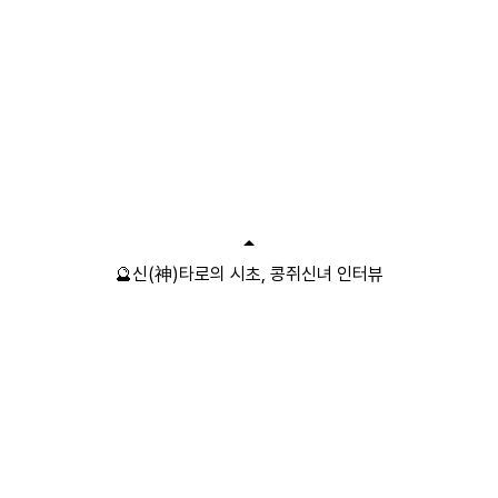
🔮신(神)타로의 시초, 콩쥐신녀 인터뷰