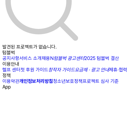
발견된 프로젝트가 없습니다.
텀블벅
공지사항
서비스 소개
채용
N
텀블벅 광고센터
2025 텀블벅 결산
이용안내
헬프 센터
첫 후원 가이드
창작자 가이드
요금제 · 광고 안내
제휴·협력
정책
이용약관
개인정보처리방침
청소년보호정책
프로젝트 심사 기준
App