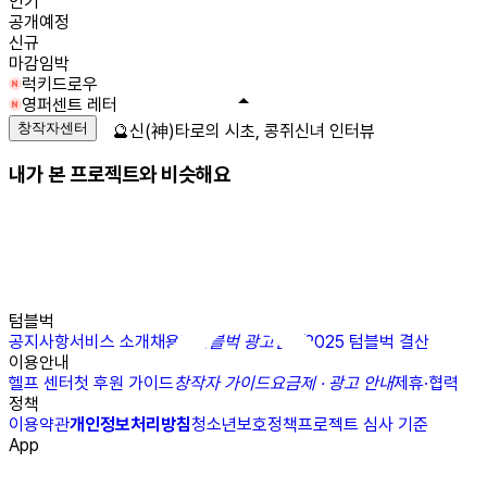
인기
공개예정
신규
마감임박
럭키드로우
영퍼센트 레터
창작자센터
🔮신(神)타로의 시초, 콩쥐신녀 인터뷰
내가 본 프로젝트와 비슷해요
텀블벅
공지사항
서비스 소개
채용
N
텀블벅 광고센터
2025 텀블벅 결산
이용안내
헬프 센터
첫 후원 가이드
창작자 가이드
요금제 · 광고 안내
제휴·협력
정책
이용약관
개인정보처리방침
청소년보호정책
프로젝트 심사 기준
App