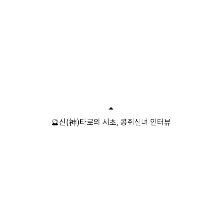
🔮신(神)타로의 시초, 콩쥐신녀 인터뷰