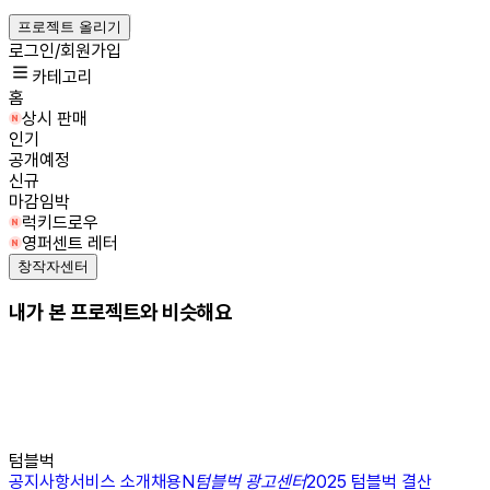
프로젝트 올리기
로그인/회원가입
카테고리
홈
상시 판매
인기
공개예정
신규
마감임박
럭키드로우
영퍼센트 레터
창작자센터
내가 본 프로젝트와 비슷해요
텀블벅
공지사항
서비스 소개
채용
N
텀블벅 광고센터
2025 텀블벅 결산