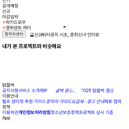
인기
공개예정
신규
마감임박
럭키드로우
영퍼센트 레터
창작자센터
🔮신(神)타로의 시초, 콩쥐신녀 인터뷰
내가 본 프로젝트와 비슷해요
텀블벅
공지사항
서비스 소개
채용
N
텀블벅 광고센터
2025 텀블벅 결산
이용안내
헬프 센터
첫 후원 가이드
창작자 가이드
요금제 · 광고 안내
제휴·협력
정책
이용약관
개인정보처리방침
청소년보호정책
프로젝트 심사 기준
App