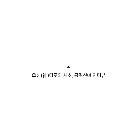
🔮신(神)타로의 시초, 콩쥐신녀 인터뷰