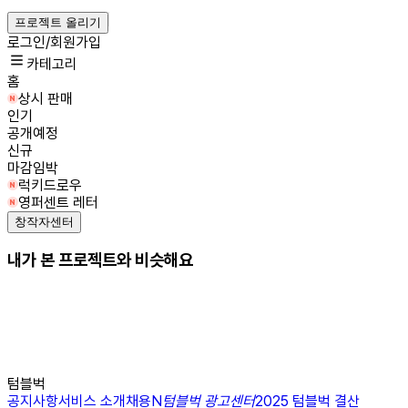
프로젝트 올리기
로그인/회원가입
카테고리
홈
상시 판매
인기
공개예정
신규
마감임박
럭키드로우
영퍼센트 레터
창작자센터
내가 본 프로젝트와 비슷해요
텀블벅
공지사항
서비스 소개
채용
N
텀블벅 광고센터
2025 텀블벅 결산