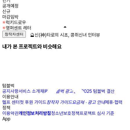
인기
공개예정
신규
마감임박
럭키드로우
영퍼센트 레터
창작자센터
🔮신(神)타로의 시초, 콩쥐신녀 인터뷰
내가 본 프로젝트와 비슷해요
텀블벅
공지사항
서비스 소개
채용
N
텀블벅 광고센터
2025 텀블벅 결산
이용안내
헬프 센터
첫 후원 가이드
창작자 가이드
요금제 · 광고 안내
제휴·협력
정책
이용약관
개인정보처리방침
청소년보호정책
프로젝트 심사 기준
App