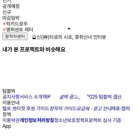
인기
공개예정
신규
마감임박
럭키드로우
영퍼센트 레터
창작자센터
🔮신(神)타로의 시초, 콩쥐신녀 인터뷰
내가 본 프로젝트와 비슷해요
텀블벅
공지사항
서비스 소개
채용
N
텀블벅 광고센터
2025 텀블벅 결산
이용안내
헬프 센터
첫 후원 가이드
창작자 가이드
요금제 · 광고 안내
제휴·협력
정책
이용약관
개인정보처리방침
청소년보호정책
프로젝트 심사 기준
App