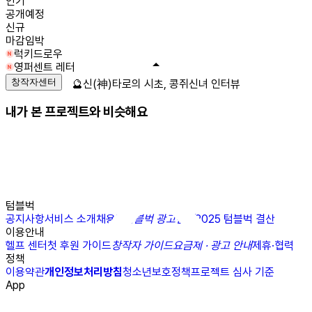
인기
공개예정
신규
마감임박
럭키드로우
영퍼센트 레터
창작자센터
🔮신(神)타로의 시초, 콩쥐신녀 인터뷰
내가 본 프로젝트와 비슷해요
텀블벅
공지사항
서비스 소개
채용
N
텀블벅 광고센터
2025 텀블벅 결산
이용안내
헬프 센터
첫 후원 가이드
창작자 가이드
요금제 · 광고 안내
제휴·협력
정책
이용약관
개인정보처리방침
청소년보호정책
프로젝트 심사 기준
App