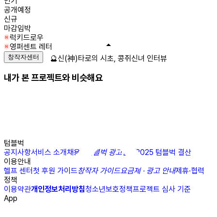
인기
공개예정
신규
마감임박
럭키드로우
영퍼센트 레터
창작자센터
🔮신(神)타로의 시초, 콩쥐신녀 인터뷰
내가 본 프로젝트와 비슷해요
텀블벅
공지사항
서비스 소개
채용
N
텀블벅 광고센터
2025 텀블벅 결산
이용안내
헬프 센터
첫 후원 가이드
창작자 가이드
요금제 · 광고 안내
제휴·협력
정책
이용약관
개인정보처리방침
청소년보호정책
프로젝트 심사 기준
App