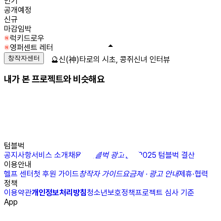
인기
공개예정
신규
마감임박
럭키드로우
영퍼센트 레터
창작자센터
🔮신(神)타로의 시초, 콩쥐신녀 인터뷰
내가 본 프로젝트와 비슷해요
텀블벅
공지사항
서비스 소개
채용
N
텀블벅 광고센터
2025 텀블벅 결산
이용안내
헬프 센터
첫 후원 가이드
창작자 가이드
요금제 · 광고 안내
제휴·협력
정책
이용약관
개인정보처리방침
청소년보호정책
프로젝트 심사 기준
App