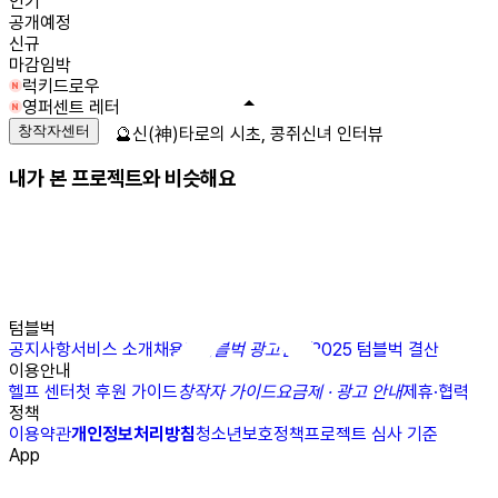
인기
공개예정
신규
마감임박
럭키드로우
영퍼센트 레터
창작자센터
🔮신(神)타로의 시초, 콩쥐신녀 인터뷰
내가 본 프로젝트와 비슷해요
텀블벅
공지사항
서비스 소개
채용
N
텀블벅 광고센터
2025 텀블벅 결산
이용안내
헬프 센터
첫 후원 가이드
창작자 가이드
요금제 · 광고 안내
제휴·협력
정책
이용약관
개인정보처리방침
청소년보호정책
프로젝트 심사 기준
App