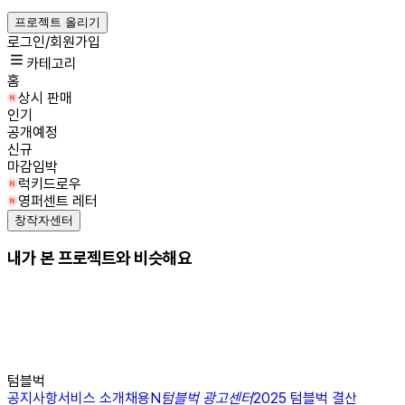
프로젝트 올리기
로그인/회원가입
카테고리
홈
상시 판매
인기
공개예정
신규
마감임박
럭키드로우
영퍼센트 레터
창작자센터
내가 본 프로젝트와 비슷해요
텀블벅
공지사항
서비스 소개
채용
N
텀블벅 광고센터
2025 텀블벅 결산