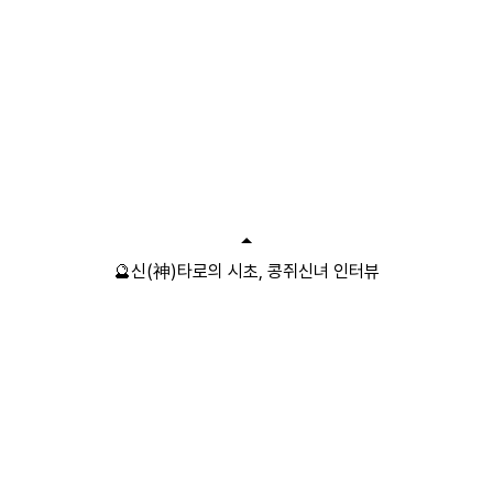
🔮신(神)타로의 시초, 콩쥐신녀 인터뷰